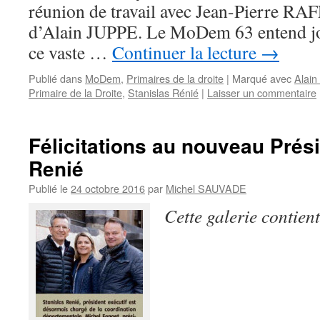
réunion de travail avec Jean-Pierre RA
d’Alain JUPPE. Le MoDem 63 entend jou
ce vaste …
Continuer la lecture
→
Publié dans
MoDem
,
Primaires de la droite
|
Marqué avec
Alain
Primaire de la Droite
,
Stanislas Rénié
|
Laisser un commentaire
Félicitations au nouveau Prés
Renié
Publié le
24 octobre 2016
par
Michel SAUVADE
Cette galerie contien