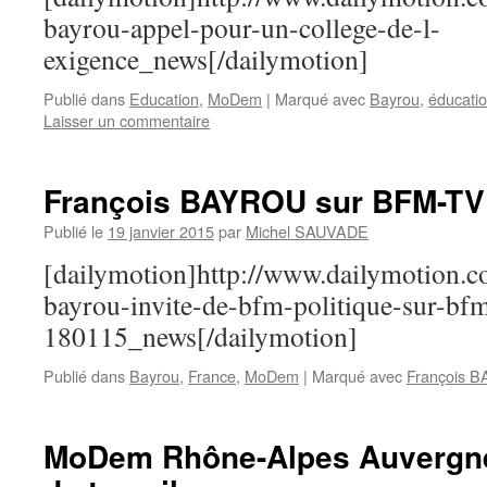
bayrou-appel-pour-un-college-de-l-
exigence_news[/dailymotion]
Publié dans
Education
,
MoDem
|
Marqué avec
Bayrou
,
éducati
Laisser un commentaire
François BAYROU sur BFM-TV
Publié le
19 janvier 2015
par
Michel SAUVADE
[dailymotion]http://www.dailymotion.c
bayrou-invite-de-bfm-politique-sur-bfm
180115_news[/dailymotion]
Publié dans
Bayrou
,
France
,
MoDem
|
Marqué avec
François 
MoDem Rhône-Alpes Auvergne