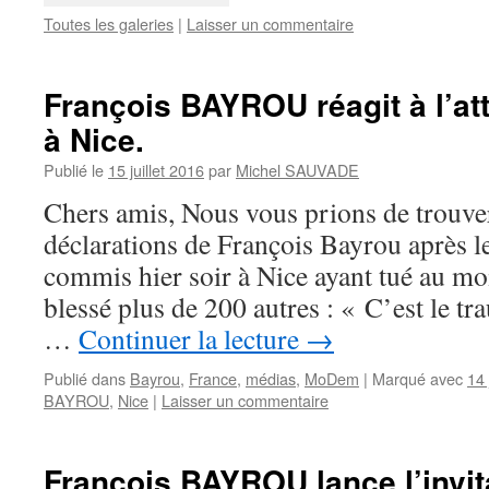
Toutes les galeries
|
Laisser un commentaire
François BAYROU réagit à l’atte
à Nice.
Publié le
15 juillet 2016
par
Michel SAUVADE
Chers amis, Nous vous prions de trouver
déclarations de François Bayrou après le 
commis hier soir à Nice ayant tué au mo
blessé plus de 200 autres : « C’est le t
…
Continuer la lecture
→
Publié dans
Bayrou
,
France
,
médias
,
MoDem
|
Marqué avec
14 
BAYROU
,
Nice
|
Laisser un commentaire
François BAYROU lance l’invit