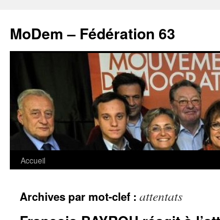
MoDem – Fédération 63
Accueil
Aller
au
attentats
Archives par mot-clef :
contenu