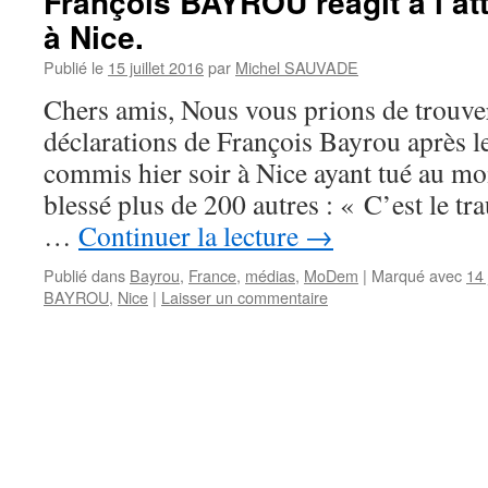
François BAYROU réagit à l’atte
à Nice.
Publié le
15 juillet 2016
par
Michel SAUVADE
Chers amis, Nous vous prions de trouver
déclarations de François Bayrou après le 
commis hier soir à Nice ayant tué au mo
blessé plus de 200 autres : « C’est le t
…
Continuer la lecture
→
Publié dans
Bayrou
,
France
,
médias
,
MoDem
|
Marqué avec
14 
BAYROU
,
Nice
|
Laisser un commentaire