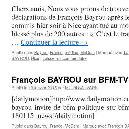
Chers amis, Nous vous prions de trouver
déclarations de François Bayrou après le 
commis hier soir à Nice ayant tué au mo
blessé plus de 200 autres : « C’est le t
…
Continuer la lecture
→
Publié dans
Bayrou
,
France
,
médias
,
MoDem
|
Marqué avec
14 
BAYROU
,
Nice
|
Laisser un commentaire
François BAYROU sur BFM-TV
Publié le
19 janvier 2015
par
Michel SAUVADE
[dailymotion]http://www.dailymotion.c
bayrou-invite-de-bfm-politique-sur-bfm
180115_news[/dailymotion]
Publié dans
Bayrou
,
France
,
MoDem
|
Marqué avec
François 