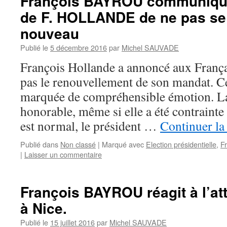
François BAYROU communique 
de F. HOLLANDE de ne pas se 
nouveau
Publié le
5 décembre 2016
par
Michel SAUVADE
François Hollande a annoncé aux Français
pas le renouvellement de son mandat. Cet
marquée de compréhensible émotion. La
honorable, même si elle a été contrainte
est normal, le président …
Continuer la
Publié dans
Non classé
|
Marqué avec
Election présidentielle
,
F
|
Laisser un commentaire
François BAYROU réagit à l’atte
à Nice.
Publié le
15 juillet 2016
par
Michel SAUVADE