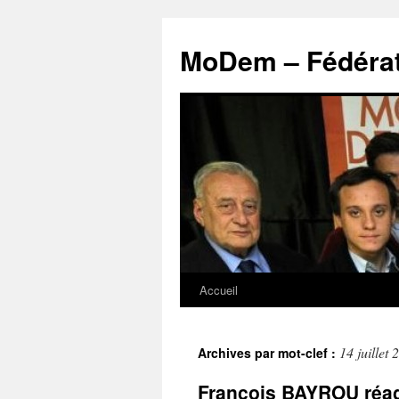
MoDem – Fédérat
Accueil
Aller
au
14 juillet 
Archives par mot-clef :
contenu
François BAYROU réagit 