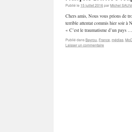
Publié le
15 juillet 2016
par
Michel SAU
Chers amis, Nous vous prions de tro
terrible attentat commis hier soir à
« C’est le traumatisme d’un pays 
Publié dans
Bayrou
,
France
,
médias
,
Mo
Laisser un commentaire