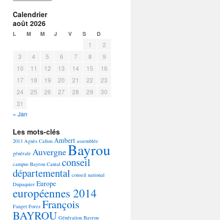
Calendrier
août 2026
L
M
M
J
V
S
D
1
2
3
4
5
6
7
8
9
10
11
12
13
14
15
16
17
18
19
20
21
22
23
24
25
26
27
28
29
30
31
« Jan
Les mots-clés
Ambert
2013
Agnès Callou
assemblée
Bayrou
Auvergne
générale
conseil
campus Bayrou
Cantal
départemental
conseil national
Europe
Dupaquier
européennes 2014
François
Fanget
Forez
BAYROU
Génération Bayrou