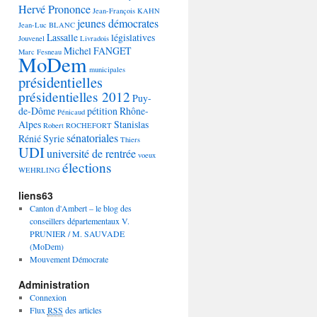
Hervé Prononce
Jean-François KAHN
jeunes démocrates
Jean-Luc BLANC
Lassalle
législatives
Jouvenel
Livradois
Michel FANGET
Marc Fesneau
MoDem
municipales
présidentielles
présidentielles 2012
Puy-
de-Dôme
pétition
Rhône-
Pénicaud
Alpes
Stanislas
Robert ROCHEFORT
sénatoriales
Rénié
Syrie
Thiers
UDI
université de rentrée
voeux
élections
WEHRLING
liens63
Canton d'Ambert – le blog des
conseillers départementaux V.
PRUNIER / M. SAUVADE
(MoDem)
Mouvement Démocrate
Administration
Connexion
Flux
RSS
des articles