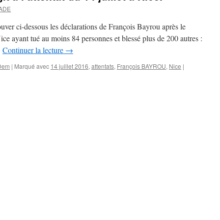
VADE
uver ci-dessous les déclarations de François Bayrou après le
 Nice ayant tué au moins 84 personnes et blessé plus de 200 autres :
…
Continuer la lecture
→
Dem
|
Marqué avec
14 juillet 2016
,
attentats
,
François BAYROU
,
Nice
|