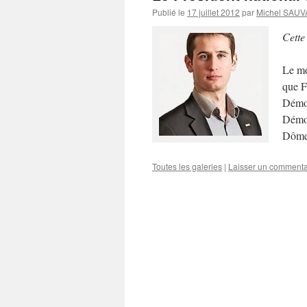
Publié le
17 juillet 2012
par
Michel SAU
Cette
Le mo
que F
Démoc
Démoc
Dôme
Toutes les galeries
|
Laisser un commenta