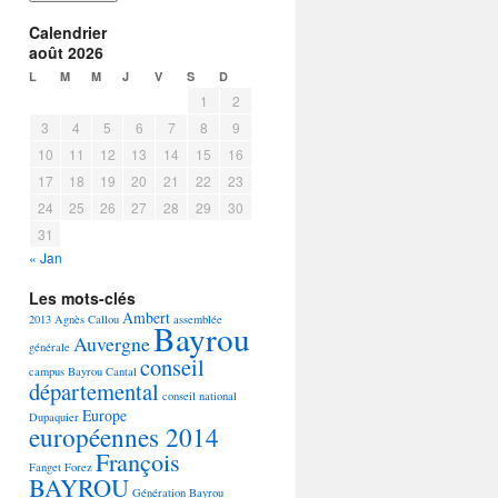
Calendrier
août 2026
L
M
M
J
V
S
D
1
2
3
4
5
6
7
8
9
10
11
12
13
14
15
16
17
18
19
20
21
22
23
24
25
26
27
28
29
30
31
« Jan
Les mots-clés
Ambert
2013
Agnès Callou
assemblée
Bayrou
Auvergne
générale
conseil
campus Bayrou
Cantal
départemental
conseil national
Europe
Dupaquier
européennes 2014
François
Fanget
Forez
BAYROU
Génération Bayrou