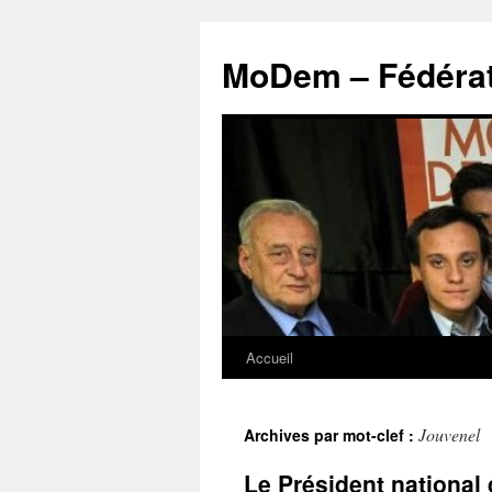
MoDem – Fédérat
Accueil
Aller
au
Jouvenel
Archives par mot-clef :
contenu
Le Président nationa