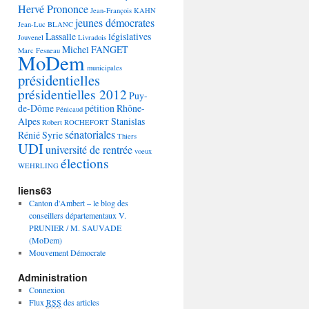
Hervé Prononce
Jean-François KAHN
jeunes démocrates
Jean-Luc BLANC
Lassalle
législatives
Jouvenel
Livradois
Michel FANGET
Marc Fesneau
MoDem
municipales
présidentielles
présidentielles 2012
Puy-
de-Dôme
pétition
Rhône-
Pénicaud
Alpes
Stanislas
Robert ROCHEFORT
sénatoriales
Rénié
Syrie
Thiers
UDI
université de rentrée
voeux
élections
WEHRLING
liens63
Canton d'Ambert – le blog des
conseillers départementaux V.
PRUNIER / M. SAUVADE
(MoDem)
Mouvement Démocrate
Administration
Connexion
Flux
RSS
des articles