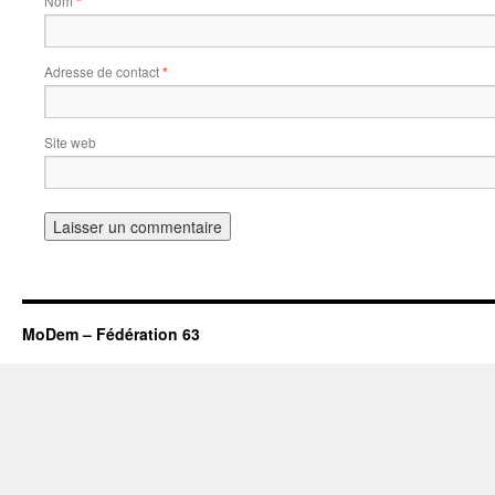
Nom
*
Adresse de contact
*
Site web
MoDem – Fédération 63