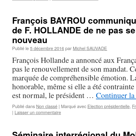
François BAYROU communique 
de F. HOLLANDE de ne pas se 
nouveau
Publié le
5 décembre 2016
par
Michel SAUVADE
François Hollande a annoncé aux Français
pas le renouvellement de son mandat. Cet
marquée de compréhensible émotion. La
honorable, même si elle a été contrainte
est normal, le président …
Continuer la
Publié dans
Non classé
|
Marqué avec
Election présidentielle
,
F
|
Laisser un commentaire
Séminaire interrégional du M