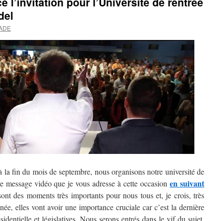
l’invitation pour l’Université de rentrée
del
VADE
à la fin du mois de septembre, nous organisons notre université de
en suivant
 le message vidéo que je vous adresse à cette occasion
ont des moments très importants pour nous tous et, je crois, très
née, elles vont avoir une importance cruciale car c’est la dernière
identielle et législatives. Nous serons entrés dans le vif du sujet.