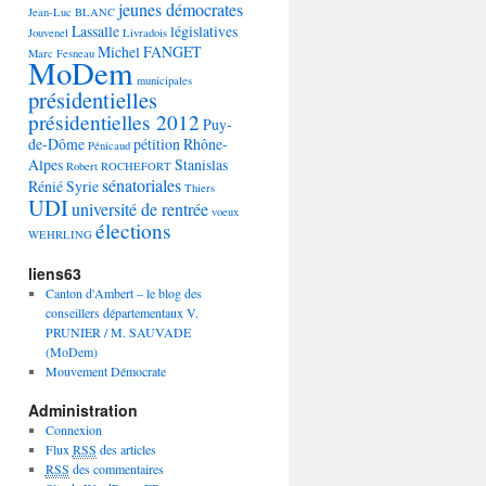
jeunes démocrates
Jean-Luc BLANC
Lassalle
législatives
Jouvenel
Livradois
Michel FANGET
Marc Fesneau
MoDem
municipales
présidentielles
présidentielles 2012
Puy-
de-Dôme
pétition
Rhône-
Pénicaud
Alpes
Stanislas
Robert ROCHEFORT
sénatoriales
Rénié
Syrie
Thiers
UDI
université de rentrée
voeux
élections
WEHRLING
liens63
Canton d'Ambert – le blog des
conseillers départementaux V.
PRUNIER / M. SAUVADE
(MoDem)
Mouvement Démocrate
Administration
Connexion
Flux
RSS
des articles
RSS
des commentaires