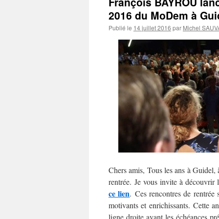
François BAYROU lance 
2016 du MoDem à Gui
Publié le
14 juillet 2016
par
Michel SAU
Chers amis, Tous les ans à Guidel, 
rentrée. Je vous invite à découvrir
ce lien
.
Ces rencontres de rentrée s
motivants et enrichissants. Cette an
ligne droite avant les échéances prés