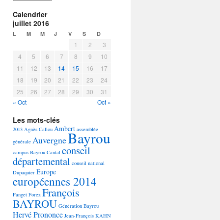
Calendrier
juillet 2016
L
M
M
J
V
S
D
1
2
3
4
5
6
7
8
9
10
11
12
13
14
15
16
17
18
19
20
21
22
23
24
25
26
27
28
29
30
31
« Oct
Oct »
Les mots-clés
Ambert
2013
Agnès Callou
assemblée
Bayrou
Auvergne
générale
conseil
campus Bayrou
Cantal
départemental
conseil national
Europe
Dupaquier
européennes 2014
François
Fanget
Forez
BAYROU
Génération Bayrou
Hervé Prononce
Jean-François KAHN