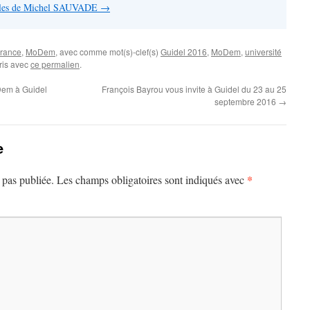
ticles de Michel SAUVADE
→
rance
,
MoDem
, avec comme mot(s)-clef(s)
Guidel 2016
,
MoDem
,
université
oris avec
ce permalien
.
Dem à Guidel
François Bayrou vous invite à Guidel du 23 au 25
septembre 2016
→
e
*
 pas publiée.
Les champs obligatoires sont indiqués avec