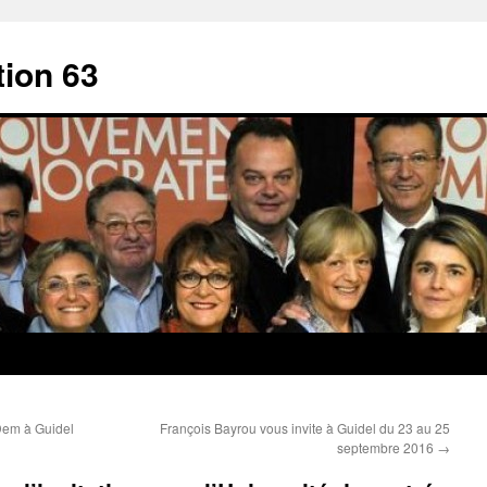
ion 63
Dem à Guidel
François Bayrou vous invite à Guidel du 23 au 25
septembre 2016
→