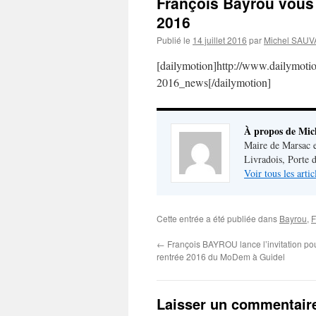
François Bayrou vous 
2016
Publié le
14 juillet 2016
par
Michel SAU
[dailymotion]http://www.dailymotio
2016_news[/dailymotion]
À propos de Mi
Maire de Marsac 
Livradois, Porte
Voir tous les ar
Cette entrée a été publiée dans
Bayrou
,
F
←
François BAYROU lance l’invitation pou
rentrée 2016 du MoDem à Guidel
Laisser un commentair