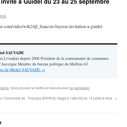
invite à Guidel du 23 au 25 septembre
VADE
n.com/video/x4k24jf_francois-bayrou-invitation-a-guidel-
chel SAUVADE
en Livradois depuis 2008 Président de la communauté de communes
 d'Auvergne Membre du bureau politique du MoDem 63
ticles de Michel SAUVADE
→
rance
. Vous pouvez la mettre en favoris avec
ce permalien
.
r l’Université de
François BAYROU réagit à l’attentat du 14 juillet à Nice.
→
e