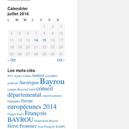
Calendrier
juillet 2016
L
M
M
J
V
S
D
1
2
3
4
5
6
7
8
9
10
11
12
13
14
15
16
17
18
19
20
21
22
23
24
25
26
27
28
29
30
31
« Oct
Oct »
Les mots-clés
Ambert
2013
Agnès Callou
assemblée
Bayrou
Auvergne
générale
conseil
campus Bayrou
Cantal
départemental
conseil national
Europe
Dupaquier
européennes 2014
François
Fanget
Forez
BAYROU
Génération Bayrou
Hervé Prononce
Jean-François KAHN