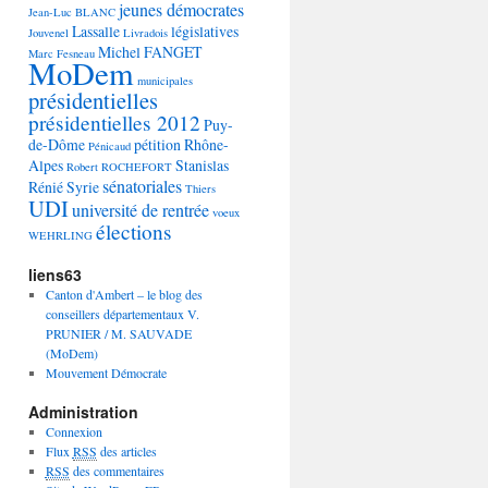
jeunes démocrates
Jean-Luc BLANC
Lassalle
législatives
Jouvenel
Livradois
Michel FANGET
Marc Fesneau
MoDem
municipales
présidentielles
présidentielles 2012
Puy-
de-Dôme
pétition
Rhône-
Pénicaud
Alpes
Stanislas
Robert ROCHEFORT
sénatoriales
Rénié
Syrie
Thiers
UDI
université de rentrée
voeux
élections
WEHRLING
liens63
Canton d'Ambert – le blog des
conseillers départementaux V.
PRUNIER / M. SAUVADE
(MoDem)
Mouvement Démocrate
Administration
Connexion
Flux
RSS
des articles
RSS
des commentaires