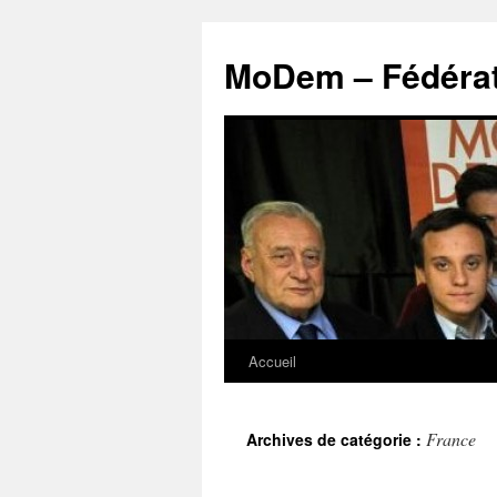
MoDem – Fédérat
Accueil
Aller
au
France
Archives de catégorie :
contenu