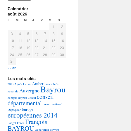
Calendrier
août 2026
L
M
M
J
V
S
D
1
2
3
4
5
6
7
8
9
10
11
12
13
14
15
16
17
18
19
20
21
22
23
24
25
26
27
28
29
30
31
« Jan
Les mots-clés
Ambert
2013
Agnès Callou
assemblée
Bayrou
Auvergne
générale
conseil
campus Bayrou
Cantal
départemental
conseil national
Europe
Dupaquier
européennes 2014
François
Fanget
Forez
BAYROU
Génération Bayrou