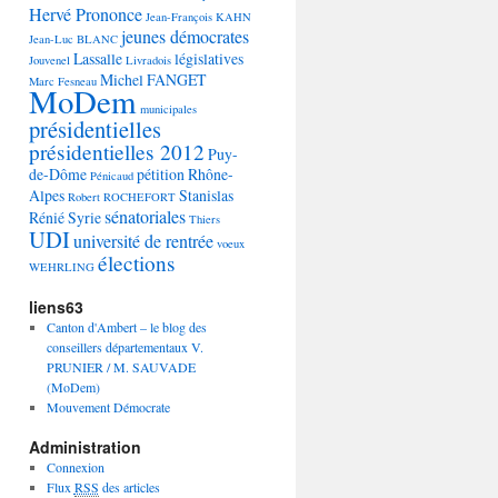
Hervé Prononce
Jean-François KAHN
jeunes démocrates
Jean-Luc BLANC
Lassalle
législatives
Jouvenel
Livradois
Michel FANGET
Marc Fesneau
MoDem
municipales
présidentielles
présidentielles 2012
Puy-
de-Dôme
pétition
Rhône-
Pénicaud
Alpes
Stanislas
Robert ROCHEFORT
sénatoriales
Rénié
Syrie
Thiers
UDI
université de rentrée
voeux
élections
WEHRLING
liens63
Canton d'Ambert – le blog des
conseillers départementaux V.
PRUNIER / M. SAUVADE
(MoDem)
Mouvement Démocrate
Administration
Connexion
Flux
RSS
des articles