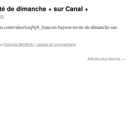
té de dimanche + sur Canal +
DE
on.com/video/xzq9g8_francois-bayrou-invite-de-dimanche-sur-
ec
François BAYROU
|
Laisser un commentaire
Articles plus récents
→