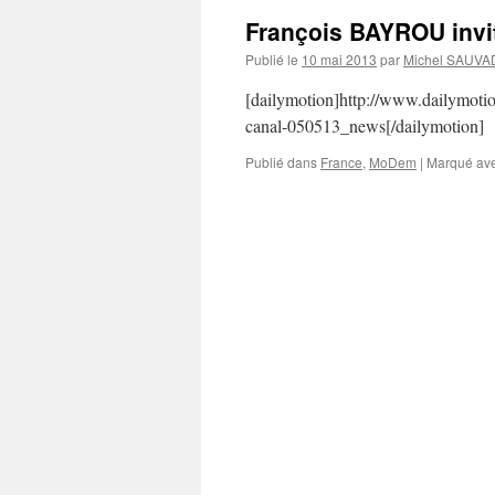
François BAYROU invi
Publié le
10 mai 2013
par
Michel SAUVA
[dailymotion]http://www.dailymoti
canal-050513_news[/dailymotion]
Publié dans
France
,
MoDem
|
Marqué av