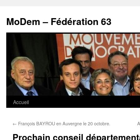
MoDem – Fédération 63
Accueil
Aller
au
←
François BAYROU en Auvergne le 20 octobre.
A
contenu
Prochain conseil départementa