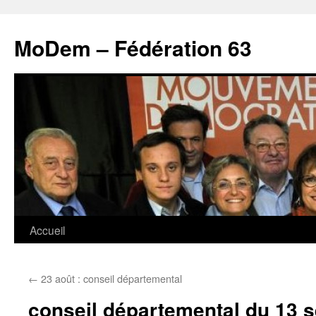
MoDem – Fédération 63
Accueil
Aller
au
←
23 août : conseil départemental
contenu
conseil départemental du 13 